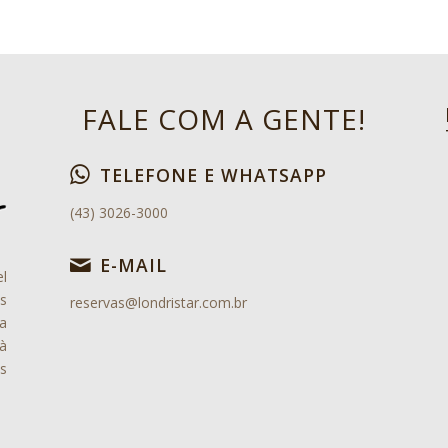
FALE COM A GENTE!
TELEFONE E WHATSAPP
(43) 3026-3000
E-MAIL
el
s
reservas@londristar.com.br
a
à
s