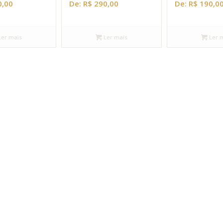
,00
De:
R$
290,00
De:
R$
190,0
er mais
Ler mais
Ler 