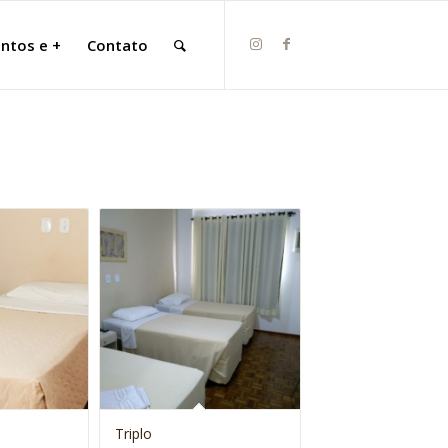
ntos e +
Contato
Triplo