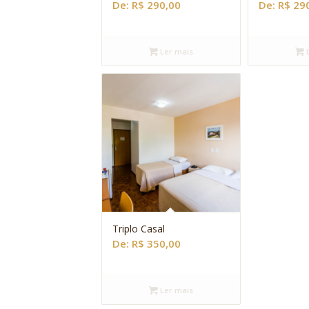
De:
R$
290,00
De:
R$
290
Ler mais
L
Triplo Casal
De:
R$
350,00
Ler mais