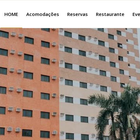
HOME
Acomodações
Reservas
Restaurante
Eve