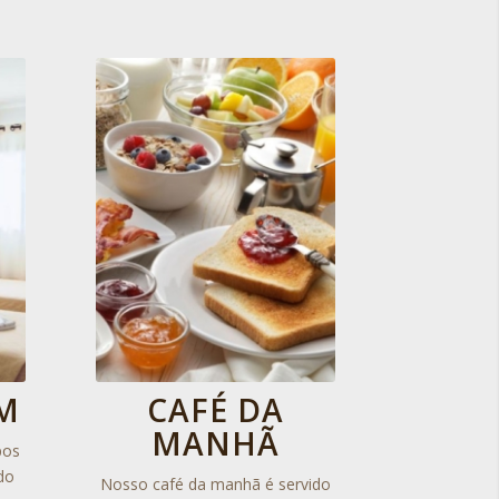
M
CAFÉ DA
MANHÃ
pos
do
Nosso café da manhã é servido