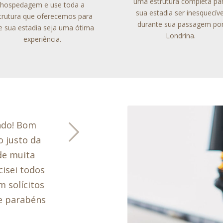
uma estrutura completa pa
hospedagem e use toda a
sua estadia ser inesquecíve
trutura que oferecemos para
durante sua passagem po
e sua estadia seja uma ótima
Londrina.
experiência.
imo
o hotel,
i diversas
 e cursos
s antigos e
os são
oltar com