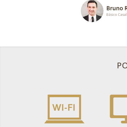
Lucas M
Intermediário
PO