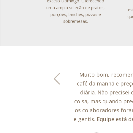
exceto Domingo. Oferecendo
uma ampla seleção de pratos,
es
porções, lanches, pizzas e
qu
sobremesas.
erior
Próx
Nunca me hospedei n
entretanto já o visite
vezes em congressos
educacionais. Os carro
mais alguns objet
encantadores! Irei v
minha filha