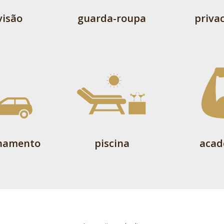
visão
guarda-roupa
priva
onamento
piscina
acad