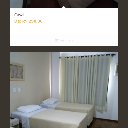
Casal
De:
R$
290,00
Ler mais