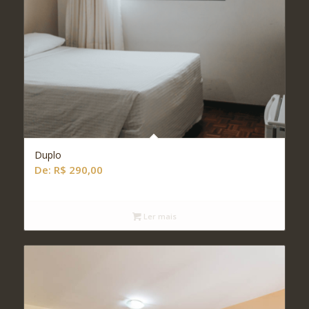
Duplo
De:
R$
290,00
Ler mais