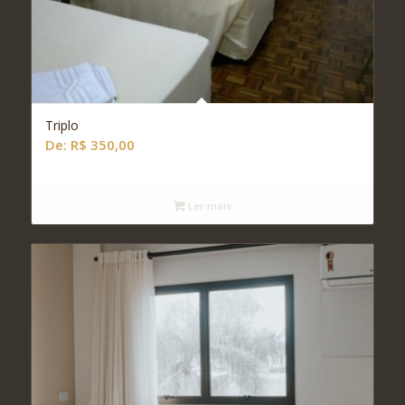
Triplo
De:
R$
350,00
Ler mais