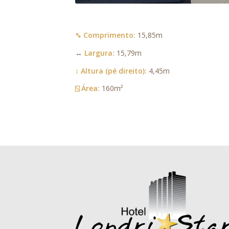
⤡ Comprimento:
15,85m
↔
Largura:
15,79m
↕ Altura (pé direito):
4,45m
⍂ Área:
160m²